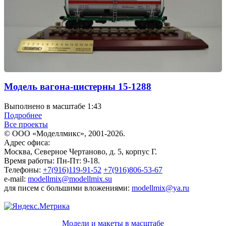
Модель вагона-цистерны 15-1288
Выполнено в масштабе 1:43
Подробнее
Все проекты
© ООО «Моделлмикс», 2001-2026.
Адрес офиса:
Москва, Северное Чертаново, д. 5, корпус Г.
Время работы: Пн-Пт: 9-18.
Телефоны:
+7(916)119-91-52
+7(916)806-53-67
e-mail:
modellmix@modellmix.su
для писем с большими вложениями:
modellmix@ya.ru
Модели и макеты в масштабе