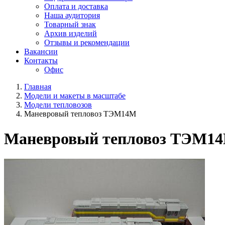
Оплата и доставка
Наша аудитория
Товарный знак
Архив изделий
Отзывы и рекомендации
Вакансии
Контакты
Офис
Главная
Модели и макеты в масштабе
Модели тепловозов
Маневровый тепловоз ТЭМ14М
Маневровый тепловоз ТЭМ1