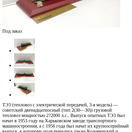
Под заказ
ТЭ3 (тепловоз с электрической передачей, 3-я модель) —
советский двенадцатиосный (тип 2(30—30)) грузовой
тепловоз мощностью 2?2000 л.с.. Выпуск опытных ТЭ3 был
начат в 1953 году на Харьковском заводе транспортного
машиностроения, а с 1956 года был начат их крупносерийный
выпуск, к которому подключились также Коломенский и