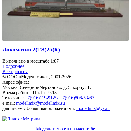
Локомотив 2(ТЭ)25(К)
Выполнено в масштабе 1:87
Подробнее
Все проекты
© ООО «Моделлмикс», 2001-2026.
Адрес офиса:
Москва, Северное Чертаново, д. 5, корпус Г.
Время работы: Пн-Пт: 9-18.
Телефоны:
+7(916)119-91-52
+7(916)806-53-67
e-mail:
modellmix@modellmix.su
для писем с большими вложениями:
modellmix@ya.ru
Модели и макеты в масштабе