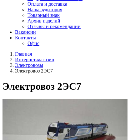
Оплата и доставка
Наша аудитория
Товарный знак
Архив изделий
Отзывы и рекомендации
Вакансии
Контакты
Офис
Главная
Интернет-магазин
Электровозы
Электровоз 2ЭС7
Электровоз 2ЭС7