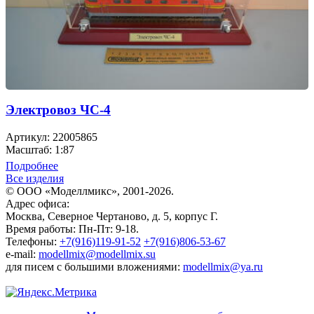
Электровоз ЧС-4
Артикул: 22005865
Масштаб: 1:87
Подробнее
Все изделия
© ООО «Моделлмикс», 2001-2026.
Адрес офиса:
Москва, Северное Чертаново, д. 5, корпус Г.
Время работы: Пн-Пт: 9-18.
Телефоны:
+7(916)119-91-52
+7(916)806-53-67
e-mail:
modellmix@modellmix.su
для писем с большими вложениями:
modellmix@ya.ru