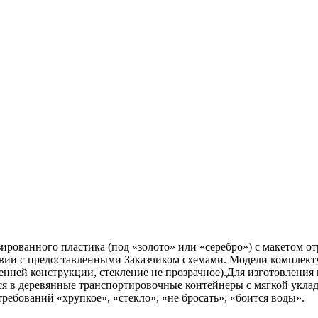
ированного пластика (под «золото» или «серебро») с макетом от
ствии с предоставленными Заказчиком схемами. Модели комплек
енней конструкции, стекление не прозрачное).Для изготовления
я в деревянные транспортировочные контейнеры с мягкой укладк
ебований «хрупкое», «стекло», «не бросать», «боится воды».