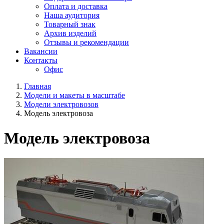
Оплата и доставка
Наша аудитория
Товарный знак
Архив изделий
Отзывы и рекомендации
Вакансии
Контакты
Офис
Главная
Модели и макеты в масштабе
Модели электровозов
Модель электровоза
Модель электровоза