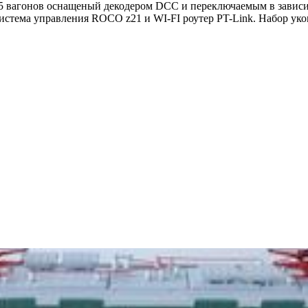
з 5 вагонов оснащеный декодером DCC и переключаемым в зави
система управления ROCO z21 и WI-FI роутер PT-Link. Набор у