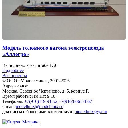
Модель головного вагона электропоезда
«Аллегро»
Выполнено в масштабе 1:50
Подробнее
Все проекты
© ООО «Моделлмикс», 2001-2026.
Адрес офиса:
Москва, Северное Чертаново, д. 5, корпус Г.
Время работы: Пн-Пт: 9-18.
Телефоны:
+7(916)119-91-52
+7(916)806-53-67
e-mail:
modellmix@modellmix.su
для писем с большими вложениями:
modellmix@ya.ru