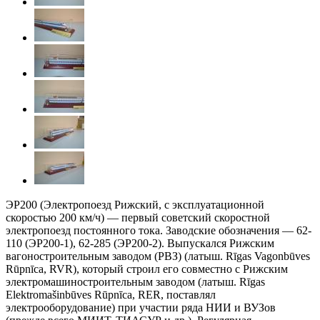
ЭР200 (Электропоезд Рижский, с эксплуатационной
скоростью 200 км/ч) — первый советский скоростной
электропоезд постоянного тока. Заводские обозначения — 62-
110 (ЭР200-1), 62-285 (ЭР200-2). Выпускался Рижским
вагоностроительным заводом (РВЗ) (латыш. Rīgas Vagonbūves
Rūpnīca, RVR), который строил его совместно с Рижским
электромашиностроительным заводом (латыш. Rīgas
Elektromašinbūves Rūpnīca, RER, поставлял
электрооборудование) при участии ряда НИИ и ВУЗов