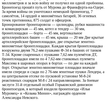
миллиметров и за всю войну не получил ни одной пробоины.
Бронепоезд прошёл путь от Мурома до Франкфурта-на-Одере.
За время войны он уничтожил немецкий бронепоезд, 7
самолётов, 14 орудий и миномётных батарей, 36 огневых
точек противника, 875 солдат и офицеров.
Бронирование бронепаровоза — цилиндры, рубки машиниста
и командирская — 45 мм, котел и тендер — 30 мм,
бронеплощадки — борта — 45 мм, вертикальное
артиллерийских башен — 45 мм, крыша — 20 мм Две крытые
артиллерийские бронеплощадки, две открытые зенитно-
минометные бронеплощадки. Каждая крытая бронеплощадка
вооружена двумя 76,2-мм пушками Ф-34 в башнях от танков
Т-34. Кроме спаренных с пушками 7,62-мм пулемётов ДТ,
бронеплощадки имели по 4 7,62-мм станковых пулемета
Максима в шаровых опорах в бортах — по две на каждый
борт. Открытые зенитно-минометные площадки вначале
имели спереди и сзади по 2 76-мм зенитные пушки Лендера, а
на центральном отсеке по пусковой установке М-8-24
реактивных снарядов М-8 с 24 направляющими. За боевые
заслуги 31-й отдельный особый Горьковский дивизион
бронепоездов, в который входили бронепоезда «Илья
Муромец» и «Козьма Минин», награждён орденом
Александра Невского.