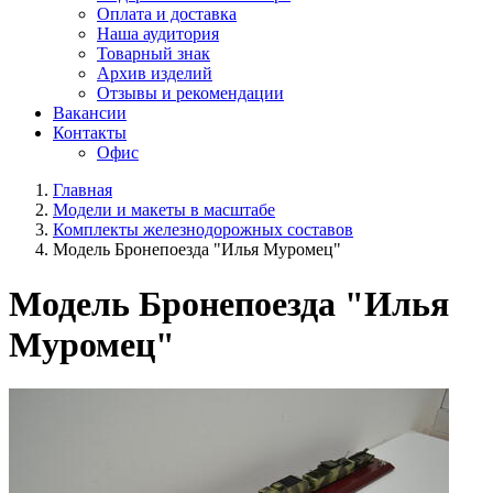
Оплата и доставка
Наша аудитория
Товарный знак
Архив изделий
Отзывы и рекомендации
Вакансии
Контакты
Офис
Главная
Модели и макеты в масштабе
Комплекты железнодорожных составов
Модель Бронепоезда "Илья Муромец"
Модель Бронепоезда "Илья
Муромец"