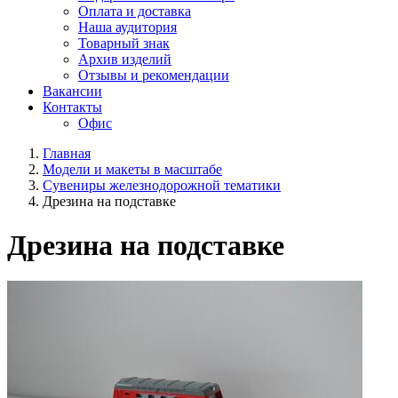
Оплата и доставка
Наша аудитория
Товарный знак
Архив изделий
Отзывы и рекомендации
Вакансии
Контакты
Офис
Главная
Модели и макеты в масштабе
Cувениры железнодорожной тематики
Дрезина на подставке
Дрезина на подставке