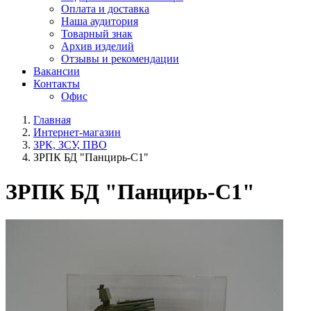
Оплата и доставка
Наша аудитория
Товарный знак
Архив изделий
Отзывы и рекомендации
Вакансии
Контакты
Офис
Главная
Интернет-магазин
ЗРК, ЗСУ, ПВО
ЗРПК БД "Панцирь-С1"
ЗРПК БД "Панцирь-С1"