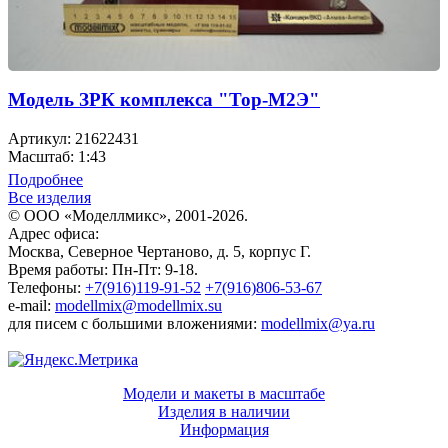
Модель ЗРК комплекса "Тор-М2Э"
Артикул: 21622431
Масштаб: 1:43
Подробнее
Все изделия
© ООО «Моделлмикс», 2001-2026.
Адрес офиса:
Москва, Северное Чертаново, д. 5, корпус Г.
Время работы: Пн-Пт: 9-18.
Телефоны:
+7(916)119-91-52
+7(916)806-53-67
e-mail:
modellmix@modellmix.su
для писем с большими вложениями:
modellmix@ya.ru
Модели и макеты в масштабе
Изделия в наличии
Информация