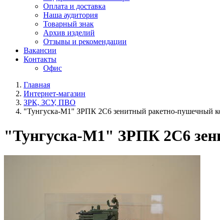
Оплата и доставка
Наша аудитория
Товарный знак
Архив изделий
Отзывы и рекомендации
Вакансии
Контакты
Офис
Главная
Интернет-магазин
ЗРК, ЗСУ, ПВО
"Тунгуска-М1" ЗРПК 2С6 зенитный ракетно-пушечный к
"Тунгуска-М1" ЗРПК 2С6 зен