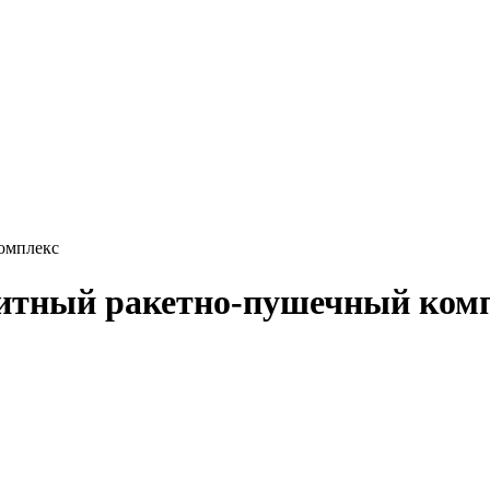
омплекс
итный ракетно-пушечный ком