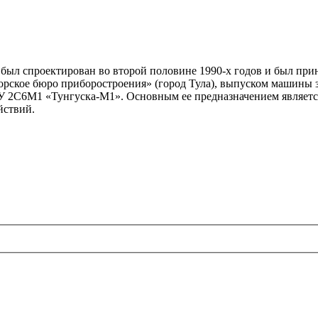
ыл спроектирован во второй половине 1990-х годов и был прин
рское бюро приборостроения» (город Тула), выпуском машины 
СУ 2С6М1 «Тунгуска-М1». Основным ее предназначением являет
йствий.