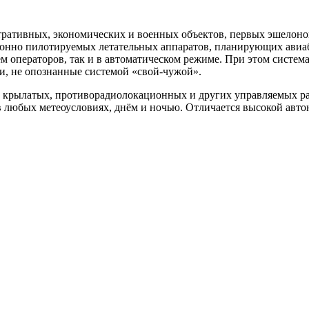
тративных, экономических и военных объектов, первых
эшелоно
онно пилотируемых летательных аппаратов
, планирующих авиа
ием
операторов
, так и в автоматическом режиме. При этом систем
ли, не опознанные
системой «свой-чужой»
.
ов, крылатых, противорадиолокационных и других управляемых 
в любых метеоусловиях, днём и ночью. Отличается высокой авт