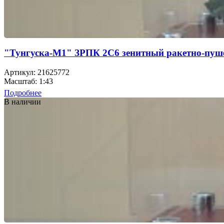
"Тунгуска-М1" ЗРПК 2С6 зенитный ракетно-пуш
Артикул: 21625772
Масштаб: 1:43
Подробнее
В наличии