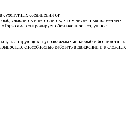
в
сухопутных соединений
от
бомб,
самолётов
и
вертолётов
, в том числе и выполненных
а «Тор» сама контролирует обозначенное воздушное
ракет, планирующих и управляемых авиабомб и беспилотных
ономностью, способностью работать в движении и в сложных