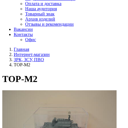
Оплата и доставка
Наша аудитория
Товарный знак
Архив изделий
Отзывы и рекомендации
Вакансии
Контакты
Офис
Главная
Интернет-магазин
ЗРК, ЗСУ, ПВО
ТОР-М2
ТОР-М2