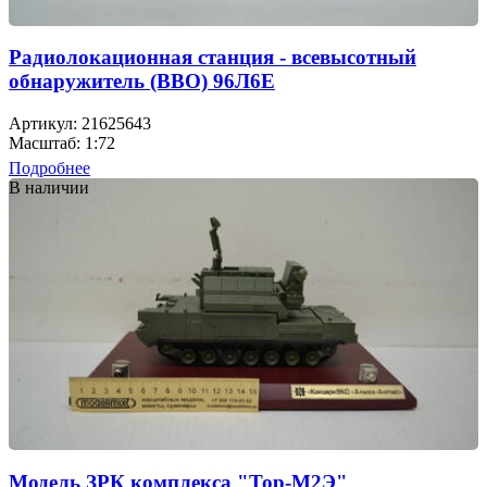
Радиолокационная станция - всевысотный
обнаружитель (ВВО) 96Л6Е
Артикул: 21625643
Масштаб: 1:72
Подробнее
В наличии
Модель ЗРК комплекса "Тор-М2Э"