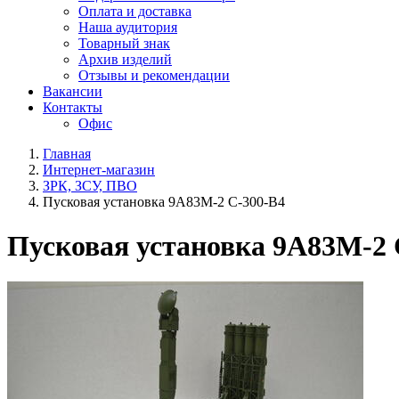
Оплата и доставка
Наша аудитория
Товарный знак
Архив изделий
Отзывы и рекомендации
Вакансии
Контакты
Офис
Главная
Интернет-магазин
ЗРК, ЗСУ, ПВО
Пусковая установка 9А83М-2 С-300-В4
Пусковая установка 9А83М-2 