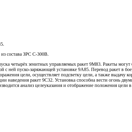
5.
 из состава ЗРС С-300В.
пуска четырёх зенитных управляемых ракет 9М83. Ракеты могут 
ой с ней пуско-заряжающей установке 9А85. Перевод ракет в б
поражения цели, осуществляет подсветку цели, а также выдачу к
и наведения ракет 9С32. Установка способна вести огонь двумя 
зводится анализ целеуказания и отображение положения цели в