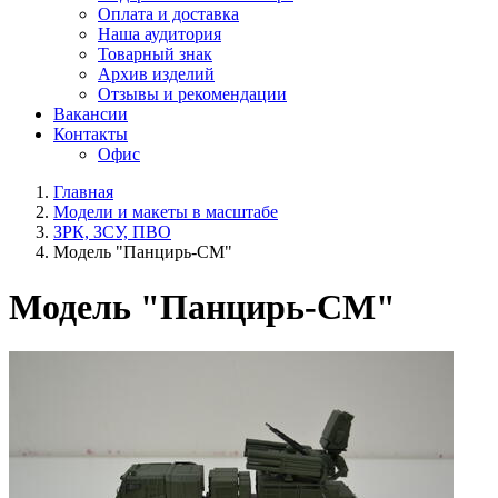
Оплата и доставка
Наша аудитория
Товарный знак
Архив изделий
Отзывы и рекомендации
Вакансии
Контакты
Офис
Главная
Модели и макеты в масштабе
ЗРК, ЗСУ, ПВО
Модель "Панцирь-СМ"
Модель "Панцирь-СМ"