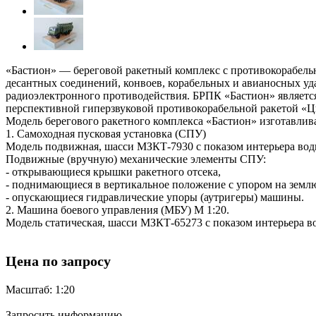
«Бастион» — береговой ракетный комплекс с противокорабельн
десантных соединений, конвоев, корабельных и авианосных уд
радиоэлектронного противодействия. БРПК «Бастион» является
перспективной гиперзвуковой противокорабельной ракетой «
Модель берегового ракетного комплекса «Бастион» изготавлива
1. Самоходная пусковая установка (СПУ)
Модель подвижная, шасси МЗКТ-7930 с показом интерьера вод
Подвижные (вручную) механические элементы СПУ:
- открывающиеся крышки ракетного отсека,
- поднимающиеся в вертикальное положение с упором на землю
- опускающиеся гидравлические упоры (аутригеры) машины.
2. Машина боевого управления (МБУ) М 1:20.
Модель статическая, шасси МЗКТ-65273 с показом интерьера в
Цена по запросу
Масштаб: 1:20
Запросить информацию