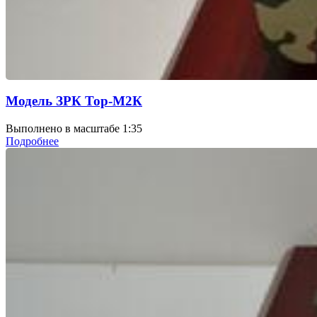
Модель ЗРК Тор-М2К
Выполнено в масштабе 1:35
Подробнее