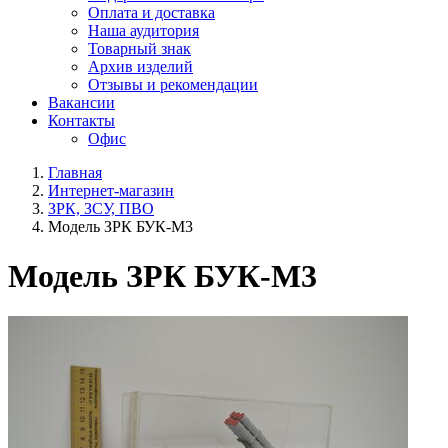
Оплата и доставка
Наша аудитория
Товарный знак
Архив изделий
Отзывы и рекомендации
Вакансии
Контакты
Офис
Главная
Интернет-магазин
ЗРК, ЗСУ, ПВО
Модель ЗРК БУК-М3
Модель ЗРК БУК-М3