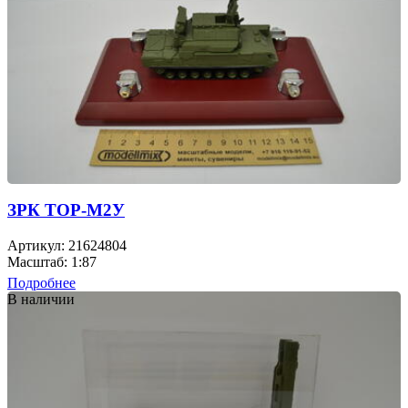
ЗРК ТОР-М2У
Артикул: 21624804
Масштаб: 1:87
Подробнее
В наличии