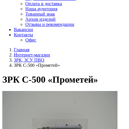
Оплата и доставка
Наша аудитория
Товарный знак
Архив изделий
Отзывы и рекомендации
Вакансии
Контакты
Офис
Главная
Интернет-магазин
ЗРК, ЗСУ, ПВО
ЗРК С-500 «Прометей»
ЗРК С-500 «Прометей»