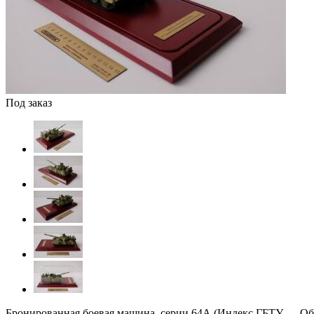
Под заказ
Бронированная боевая машина, серии
64А (Индекс ГБТУ — Объе