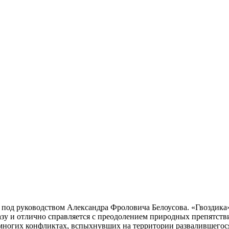
е под руководством Александра Фроловича Белоусова. «Гвоздика
зу и отлично справляется с преодолением природных препятстви
о многих конфликтах, вспыхнувших на территории развалившегос