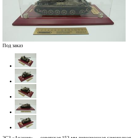
Под заказ
2С3 «Акация» — советская 152-мм дивизионная самоходная