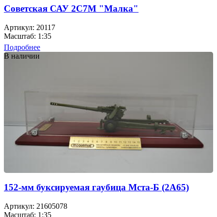
Советская САУ 2С7М "Малка"
Артикул: 20117
Масштаб: 1:35
Подробнее
В наличии
152-мм буксируемая гаубица Мста-Б (2А65)
Артикул: 21605078
Масштаб: 1:35