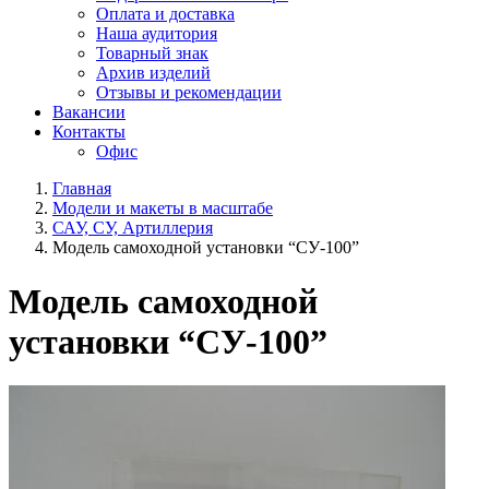
Оплата и доставка
Наша аудитория
Товарный знак
Архив изделий
Отзывы и рекомендации
Вакансии
Контакты
Офис
Главная
Модели и макеты в масштабе
САУ, СУ, Артиллерия
Модель самоходной установки “СУ-100”
Модель самоходной
установки “СУ-100”