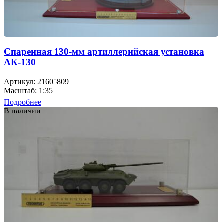
Спаренная 130-мм артиллерийская установка
АК-130
Артикул: 21605809
Масштаб: 1:35
Подробнее
В наличии