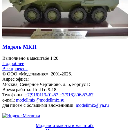
Модель МКН
Выполнено в масштабе 1:20
Подробнее
Все проекты
© ООО «Моделлмикс», 2001-2026.
Адрес офиса:
Москва, Северное Чертаново, д. 5, корпус Г.
Время работы: Пн-Пт: 9-18.
Телефоны:
+7(916)119-91-52
+7(916)806-53-67
e-mail:
modellmix@modellmix.su
для писем с большими вложениями:
modellmix@ya.ru
Модели и макеты в масштабе