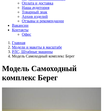
Оплата и доставка
Наша аудитория
Товарный знак
Архив изделий
Отзывы и рекомендации
Вакансии
Контакты
Офис
Главная
Модели и макеты в масштабе
РЛС, Штабные машины
Модель Самоходный комплекс Берег
Модель Самоходный
комплекс Берег