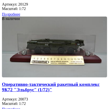
Артикул: 20129
Масштаб: 1:72
Подробнее
В наличии
Оперативно-тактический ракетный комплекс
9К72 "Эльбрус" (1/72)"
Артикул: 20073
Масштаб: 1:72