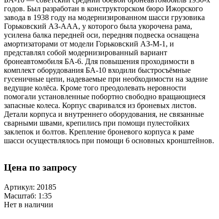
годов. Был разработан в конструкторском бюро Ижорского
завода в 1938 году на модернизированном шасси грузовика
Горьковский АЗ-ААА, у которого была укорочена рама,
усилена балка передней оси, передняя подвеска оснащена
амортизаторами от модели Горьковский АЗ-М-1, и
представлял собой модернизированный вариант
бронеавтомобиля БА-6. Для повышения проходимости в
комплект оборудования БА-10 входили быстросъёмные
гусеничные цепи, надеваемые при необходимости на задние
ведущие колёса. Кроме того преодолевать неровности
помогали установленные побортно свободно вращающиеся
запасные колеса. Корпус сваривался из броневых листов.
Детали корпуса и внутреннего оборудования, не связанные
сварными швами, крепились при помощи пулестойких
заклепок и болтов. Крепление броневого корпуса к раме
шасси осуществлялось при помощи 6 основных кронштейнов.
Цена по запросу
Артикул: 20185
Масштаб: 1:35
Нет в наличии