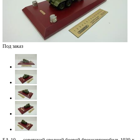
Под заказ
БА-10 — советский средний боевой бронеавтомобиль 1930-х