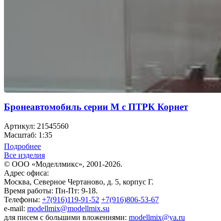
Бронеавтомобиль серии М с ПТРК Корнет
Артикул: 21545560
Масштаб: 1:35
Подробнее
Все изделия
© ООО «Моделлмикс», 2001-2026.
Адрес офиса:
Москва, Северное Чертаново, д. 5, корпус Г.
Время работы: Пн-Пт: 9-18.
Телефоны:
+7(916)119-91-52
+7(916)806-53-67
e-mail:
modellmix@modellmix.su
для писем с большими вложениями:
modellmix@ya.ru