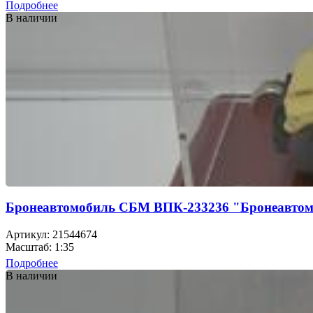
Подробнее
В наличии
Бронеавтомобиль СБМ ВПК-233236 "Бронеавтом
Артикул: 21544674
Масштаб: 1:35
Подробнее
В наличии