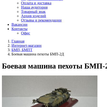
Оплата и доставка
Наша аудитория
Товарный знак
Архив изделий
Отзывы и рекомендации
Вакансии
Контакты
Офис
Главная
Интернет-магазин
БМП, БМПТ
Боевая машина пехоты БМП-2Д
Боевая машина пехоты БМП-