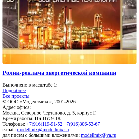
Ролик-реклама энергетической компании
Выполнено в масштабе 1:
Подробнее
Все проекты
© ООО «Моделлмикс», 2001-2026.
Адрес офиса:
Москва, Северное Чертаново, д. 5, корпус Г.
Время работы: Пн-Пт: 9-18.
Телефоны:
+7(916)119-91-52
+7(916)806-53-67
e-mail:
modellmix@modellmix.su
для писем с большими вложениями:
modellmix@ya.ru