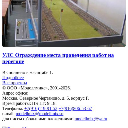
УЛС Ограждение места проведения работ на
перегоне
Выполнено в масштабе 1:
Подробнее
Все проекты
© ООО «Моделлмикс», 2001-2026.
Адрес офиса:
Москва, Северное Чертаново, д. 5, корпус Г.
Время работы: Пн-Пт: 9-18.
Телефоны:
+7(916)119-91-52
+7(916)806-53-67
e-mail:
modellmix@modellmix.su
для писем с большими вложениями:
modellmix@ya.ru