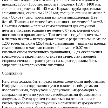
пределах 1750 - 1800 мм, высота в пределах 1350 - 1400 мм,
толщина в пределах 40 - 45 мм. · Каркас - труба профильная
алюминиевая, сечением 25*25 мм, толщина стенки не менее 2
мм, · Основа - лист пористый из поливинилхлорида. Цвет –
белый. Толщина не менее 6мм, плотность не менее 0,7 кг/м3, ·
Печатная основа – пленка самоклеющаяся для струйной
печати глянцевая толщина не менее 0,07 мм, клеевой слой
постоянного прилипания, · Тип печати – струйная печать, ·
Качество печати – интерьерная печать с разрешением не менее
1200 точек на дюйм (25,4 мм), · Ламинация – защитная пленка
самоклеющаяся матовая толщиной не менее 0,07 мм с
клеевым слоем постоянного прилипания, · Для обеспечения
возможности закрепления стенда на стене, с внутренней
стороны стенда в верхних углах на каркасе должны быть
закреплены металлические пластины.
Содержание
На стенде должна быть представлена следующая информация:
Информация о содержании пути в плане с необходимыми
изображениями, формулами и допусками, Информация о
содержании пути по уровню с необходимыми формулами и
допусками. Стенд должен создаваться на основании и с
учетом требований действующих нормативных документов: ·
Правила технической эксплуатации железных дорог