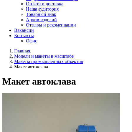
Оплата и доставка
Наша аудитория
Товарный знак
Архив изделий
Отзывы и рекомендации
Вакансии
Контакты
Офис
Главная
Модели и макеты в масштабе
Макеты промышленных объектов
Макет автоклава
Макет автоклава