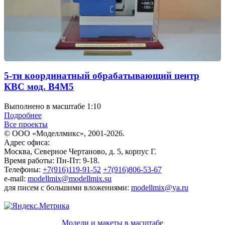
5-ти координатный обрабатывающий центр
КВС мод. В4М5
Выполнено в масштабе 1:10
Подробнее
Все проекты
© ООО «Моделлмикс», 2001-2026.
Адрес офиса:
Москва, Северное Чертаново, д. 5, корпус Г.
Время работы: Пн-Пт: 9-18.
Телефоны:
+7(916)119-91-52
+7(916)806-53-67
e-mail:
modellmix@modellmix.su
для писем с большими вложениями:
modellmix@ya.ru
Модели и макеты в масштабе