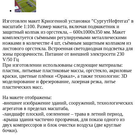
Изготовлен макет Криогенной установки "СургутНефтегаз" в
масштабе 1:100. Размер макета, включая подмакетник и
защитный колпак из оргстекла, – 600х1000х350 мм. Макет
комплектуется съёмными регулируемыми металлическими
ножками в количестве 4 шт, съёмным защитным колпаком из
листового оргстекла. Встроенная светодиодная подсветка для
зоны прозрачности. Питание от внешней электросети 230
V/50 Гц
При изготовлении использованы следующие материалы:
пластик, литьевые пластиковые массы, оргстекло, акриловые
краски, цветные плёнки «Оракал», а также технологии: 3D
моделирование и фрезерование, лазерная резка, литье
пластических масс.
На макете отображены:
-внешнее изображение зданий, сооружений, технологических
агрегатов в пределах масштаба,
-ландшафт плоский, озеленение – трава в летний период,
-крыша здания частично прозрачная, для показа одного из
двух компрессоров и блок очистки воздуха (две круглые
бочки).