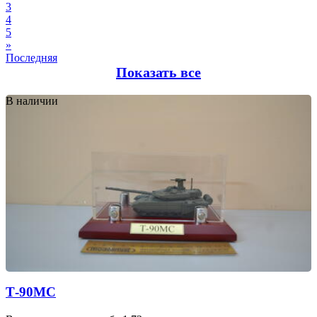
3
4
5
»
Последняя
Показать все
В наличии
Т-90МС