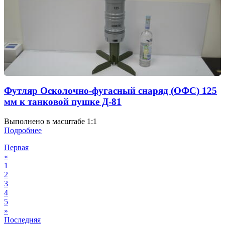
Футляр Осколочно-фугасный снаряд (ОФС) 125
мм к танковой пушке Д-81
Выполнено в масштабе 1:1
Подробнее
Первая
«
1
2
3
4
5
»
Последняя