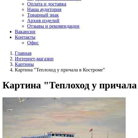
Оплата и доставка
Наша аудитория
Товарный знак
Архив изделий
Отзывы и рекомендации
Вакансии
Контакты
Офис
Главная
Интернет-магазин
Картины
Картина "Теплоход у причала в Костроме"
Картина "Теплоход у причала