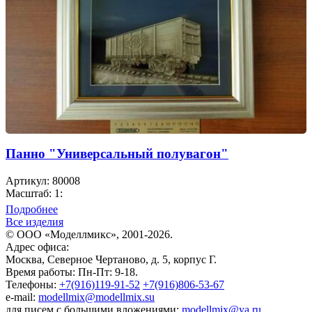
Панно "Универсальный полувагон"
Артикул: 80008
Масштаб: 1:
Подробнее
Все изделия
© ООО «Моделлмикс», 2001-2026.
Адрес офиса:
Москва, Северное Чертаново, д. 5, корпус Г.
Время работы: Пн-Пт: 9-18.
Телефоны:
+7(916)119-91-52
+7(916)806-53-67
e-mail:
modellmix@modellmix.su
для писем с большими вложениями:
modellmix@ya.ru