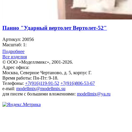
Панно "Ударный вертолет Вертолет-52"
Артикул: 20056
Масштаб: 1:
Подробнее
Все изделия
© ООО «Моделлмикс», 2001-2026.
Адрес офиса:
Москва, Северное Чертаново, д. 5, корпус Г.
Время работы: Пн-Пт: 9-18.
Телефоны:
+7(916)119-91-52
+7(916)806-53-67
e-mail:
modellmix@modellmix.su
для писем с большими вложениями:
modellmix@ya.ru