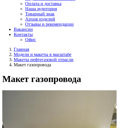
Оплата и доставка
Наша аудитория
Товарный знак
Архив изделий
Отзывы и рекомендации
Вакансии
Контакты
Офис
Главная
Модели и макеты в масштабе
Макеты нефтегазовой отрасли
Макет газопровода
Макет газопровода