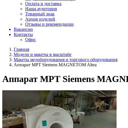
Оплата и доставка
Наша аудитория
Товарный знак
Архив изделий
Отзывы и рекомендации
Вакансии
Контакты
Офис
Главная
Модели и макеты в масштабе
Макеты медоборудования и торгового оборудования
Аппарат МРТ Siemens MAGNETOM Altea
Аппарат МРТ Siemens MAGN