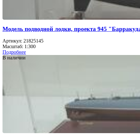
Модель подводной лодки, проекта 945 "Барракуд
Артикул: 21825145
Масштаб: 1:300
Подробнее
В наличии