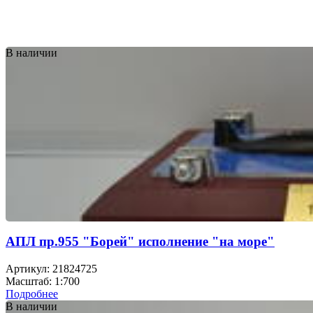
В наличии
АПЛ пр.955 "Борей" исполнение "на море"
Артикул: 21824725
Масштаб: 1:700
Подробнее
В наличии