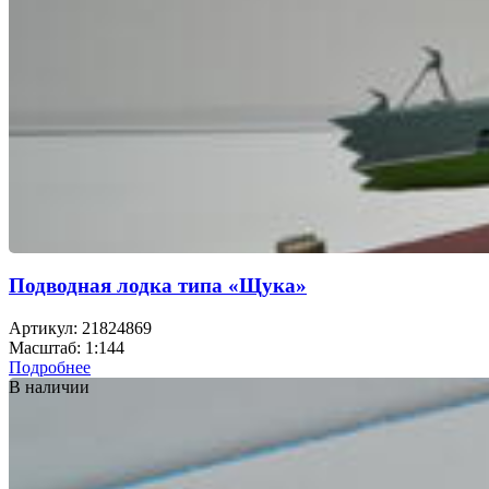
Подводная лодка типа «Щука»
Артикул: 21824869
Масштаб: 1:144
Подробнее
В наличии