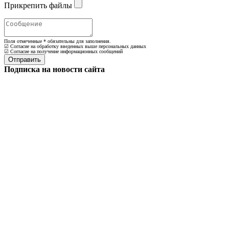
Прикрепить файлы
Поля отмеченные
*
обязательны для заполнения.
☑ Согласие на обработку введенных выше персональных данных
☑ Согласие на получение информационных сообщений
Подписка на новости сайта