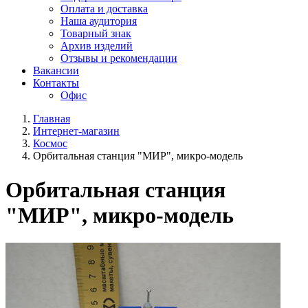
Оплата и доставка
Наша аудитория
Товарный знак
Архив изделий
Отзывы и рекомендации
Вакансии
Контакты
Офис
Главная
Интернет-магазин
Космос
Орбитальная станция "МИР", микро-модель
Орбитальная станция
"МИР", микро-модель