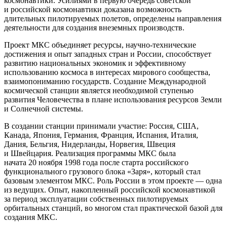
космонавтики. Усилиями в первую очередь советской
и российской космонавтики доказана возможность
длительных пилотируемых полетов, определены направления
деятельности для создания внеземных производств.
Проект МКС объединяет ресурсы, научно-технические
достижения и опыт западных стран и России, способствует
развитию национальных экономик и эффективному
использованию космоса в интересах мирового сообщества,
взаимопониманию государств. Создание Международной
космической станции является необходимой ступенью
развития Человечества в плане использования ресурсов Земли
и Солнечной системы.
В создании станции принимали участие: Россия, США,
Канада, Япония, Германия, Франция, Испания, Италия,
Дания, Бельгия, Нидерланды, Норвегия, Швеция
и Швейцария. Реализация программы МКС была
начата
20 ноября 1998 года
после старта российского
функционального грузового блока «Заря», который стал
базовым элементом МКС. Роль России в этом проекте — одна
из ведущих. Опыт, накопленный российской космонавтикой
за период эксплуатации собственных пилотируемых
орбитальных станций, во многом стал практической базой для
создания МКС.