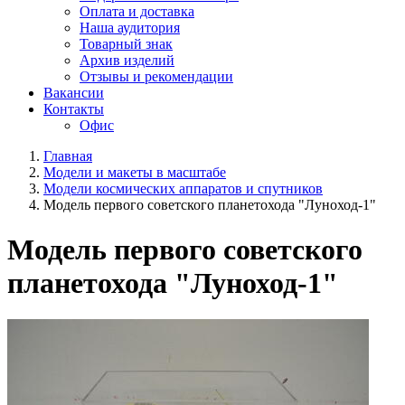
Оплата и доставка
Наша аудитория
Товарный знак
Архив изделий
Отзывы и рекомендации
Вакансии
Контакты
Офис
Главная
Модели и макеты в масштабе
Модели космических аппаратов и спутников
Модель первого советского планетохода "Луноход-1"
Модель первого советского
планетохода "Луноход-1"