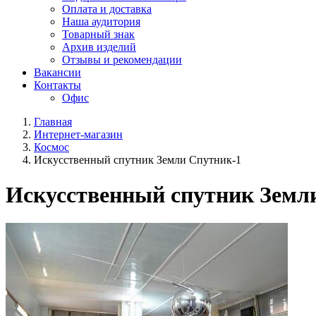
Оплата и доставка
Наша аудитория
Товарный знак
Архив изделий
Отзывы и рекомендации
Вакансии
Контакты
Офис
Главная
Интернет-магазин
Космос
Искусственный спутник Земли Спутник-1
Искусственный спутник Земл