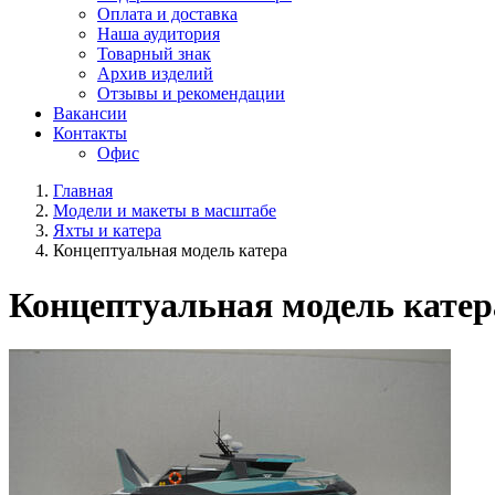
Оплата и доставка
Наша аудитория
Товарный знак
Архив изделий
Отзывы и рекомендации
Вакансии
Контакты
Офис
Главная
Модели и макеты в масштабе
Яхты и катера
Концептуальная модель катера
Концептуальная модель катер