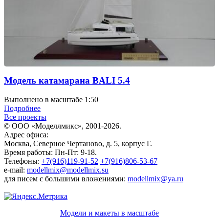
Модель катамарана BALI 5.4
Выполнено в масштабе 1:50
Подробнее
Все проекты
© ООО «Моделлмикс», 2001-2026.
Адрес офиса:
Москва, Северное Чертаново, д. 5, корпус Г.
Время работы: Пн-Пт: 9-18.
Телефоны:
+7(916)119-91-52
+7(916)806-53-67
e-mail:
modellmix@modellmix.su
для писем с большими вложениями:
modellmix@ya.ru
Модели и макеты в масштабе